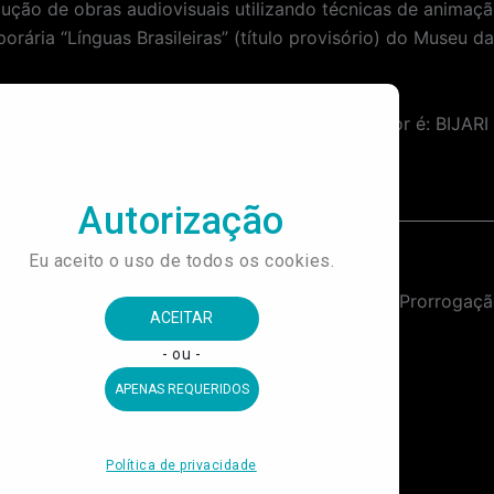
ução de obras audiovisuais utilizando técnicas de animaç
porária “Línguas Brasileiras” (título provisório) do Museu 
eferência foi encerrado e o proponente vencedor é: BIJ
Contratação de Empresa Especializada em Serviço de Transmissão (presencial e online) do 4º Simpósio Internacional de Estudos Sobre Futebol.