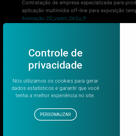
Contratação de empresa especializada para prod
aplicação multimídia off-line para exposição tem
Animação 2D_vadm_OkSu_P
Informamos que o processo de contratação em r
Post
PREVIOUS
navigation