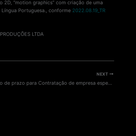
ão 2D, “motion graphics” com criação de uma
da Língua Portuguesa., conforme
2022.08.19_TR
ARI PRODUÇÕES LTDA
NEXT
Prorrogação de prazo para Contratação de empresa especializada para emissão de laudos e ARTS para emissão de AVCB para sala da exposição da exposição temporária do Museu da Língua Portuguesa