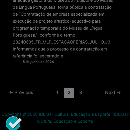
entidade gestora do Museu do Futebol e do Museu
da Língua Portuguesa, torna pública a contratação
de “Contratação de empresa especializada em
execução de projeto artístico-educativo para
programação temporária do Museu da Língua
Portuguesa.”, conforme o termo
20240605_TR_MLP_ESTACAOFERIAS_JULHO_v3
Informamos que o processo de contratação em
referência foi encerrado e
5 de junho de 2024
Paginação
←
Previous
1
2
3
Next
→
de
post
Copyright © 2026 IDBrasil Cultura, Educação e Esporte | IDBrasil
Cultura, Educação e Esporte