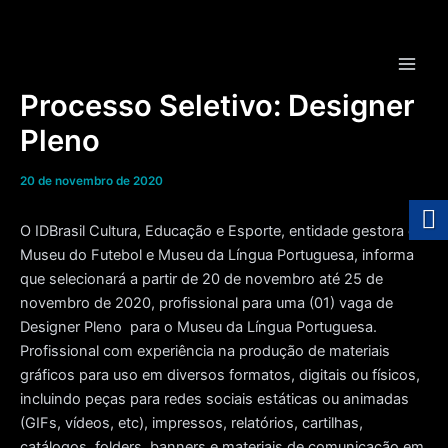
Ir
para
o
Main
conteúdo
Processo Seletivo: Designer
Men
Pleno
20 de novembro de 2020
O IDBrasil Cultura, Educação e Esporte, entidade gestora do
Museu do Futebol e Museu da Língua Portuguesa, informa
que selecionará a partir de 20 de novembro até 25 de
novembro de 2020, profissional para uma (01) vaga de
Designer Pleno para o Museu da Língua Portuguesa.
Profissional com experiência na produção de materiais
gráficos para uso em diversos formatos, digitais ou físicos,
incluindo peças para redes sociais estáticas ou animadas
(GIFs, vídeos, etc), impressos, relatórios, cartilhas,
catálogos, folders, banners e materiais de comunicação em