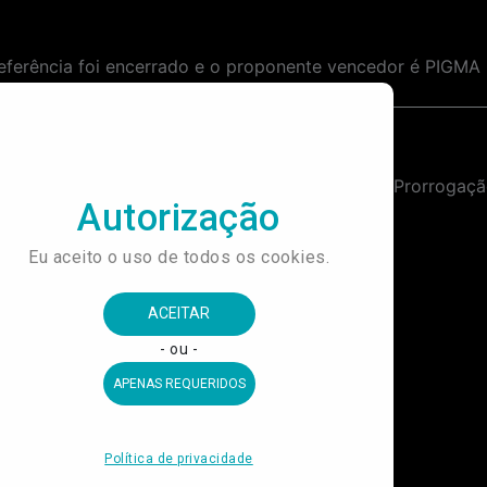
eferência foi encerrado e o proponente vencedor é PIGM
ana