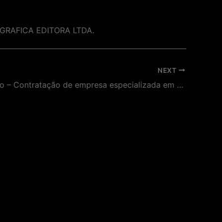
A GRAFICA EDITORA LTDA.
NEXT
Prorrogação – Contratação de empresa especializada em confecção de agasalhos para os colaboradores do Museu da Língua Portuguesa