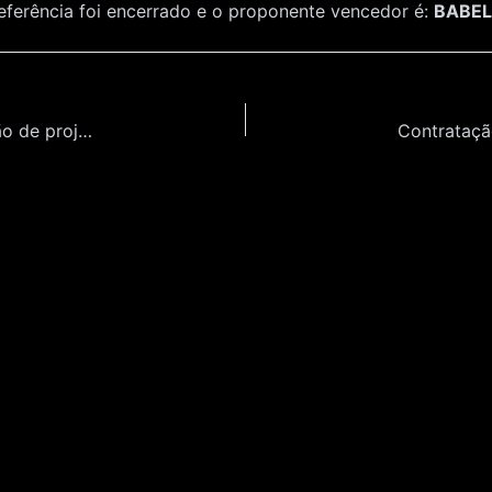
ferência foi encerrado e o proponente vencedor é:
BABEL
Contratação de empresa especializada em criação de projeto expográfico para exposições de arte no Museu da Língua Portuguesa