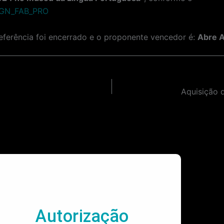
IGN_FAB_PRO
ferência foi encerrado e o proponente vencedor é:
Abre A