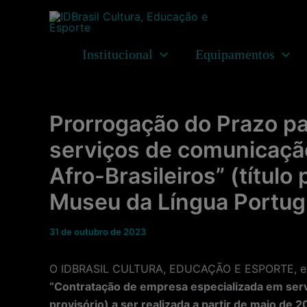
Ir
para
o
Institucional
Equipamentos
conteúdo
Prorrogação do Prazo p
serviços de comunicação
Afro-Brasileiros” (título
Museu da Língua Portu
31 de outubro de 2023
O IDBRASIL CULTURA, EDUCAÇÃO E ESPORTE, entid
“Contratação de empresa especializada em servi
provisório) a ser realizada a partir de maio de