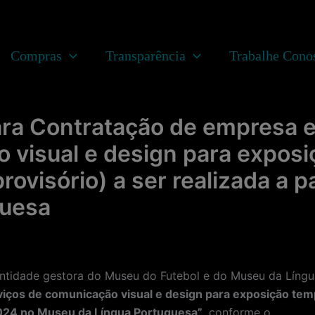
Compras
Transparência
Trabalhe Cono
ara Contratação de empresa 
 visual e design para exposi
 provisório) a ser realizada a
guesa
ade gestora do Museu do Futebol e do Museu da Língua 
ços de comunicação visual e design para exposição tempor
 2024 no Museu da Língua Portuguesa”
, conforme o