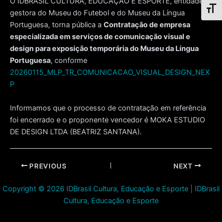
O IDBRASIL CULTURA, EDUCAÇÃO E ESPORTE, entidade
Toggl
gestora do Museu do Futebol e do Museu da Língua
Portuguesa, torna pública a
Contratação de empresa
especializada em serviços de comunicação visual e
design para exposição temporária do Museu da Língua
Portuguesa
, conforme
20260115_MLP_TR_COMUNICACAO_VISUAL_DESIGN_NEX
P
Informamos que o processo de contratação em referência
foi encerrado e o proponente vencedor é MOKA ESTUDIO
DE DESIGN LTDA (BEATRIZ SANTANA).
Post
PREVIOUS
NEXT
navigation
Copyright © 2026 IDBrasil Cultura, Educação e Esporte | IDBrasil
Cultura, Educação e Esporte