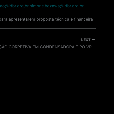
rao@idbr.org,br
simone.hozawa@idbr.org.br
.
para apresentarem proposta técnica e financeira
NEXT
MANUTENÇÃO CORRETIVA EM CONDENSADORA TIPO VRV ALA OESTE