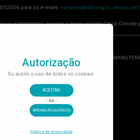
/01/2026 para os e-mails:
compras@idbr.org.br, renata.belt
ntre os cadastrados, aqueles a quem enviará Carta Convite 
Contratação de empresa especializada na prestação de serviços de transporte de passageiros, destinada ao deslocamento de visitantes do Museu do Futebol, ao longo do exercício de 2026