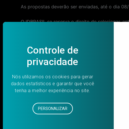
As propostas deverão ser enviadas, até o dia 08
O IDBRASIL se reserva o direito de selecionar, e
Post
PREVIOUS
navigation