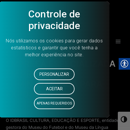
Ir
para
o
conteúdo
Main
CONTRATAÇÃO DE
Men
EMPRESA ESPECIALIZADA
EM PROJETO DE
LUMINOTÉCNICA PARA
EXPOSIÇÕES.
16 de novembro de 2022
O IDBRASIL CULTURA, EDUCAÇÃO E ESPORTE, entidade
Toggl
gestora do Museu do Futebol e do Museu da Língua