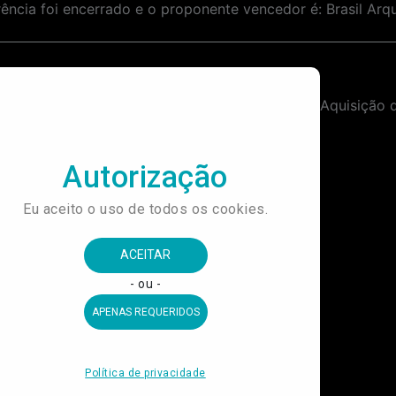
cia foi encerrado e o proponente vencedor é: Brasil Arqu
Aquisição de Equipamentos para Sistemas de Microfonação Auditório do Museu da Língua Portuguesa