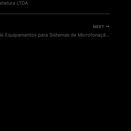
itetura LTDA.
NEXT
Aquisição de Equipamentos para Sistemas de Microfonação para o Museu do Futebol.