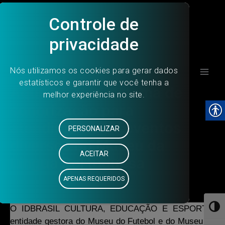
Ir
para
o
conteúdo
Main
Aquisição de sistema de
Men
sonorização para
atendimento de eventos
diversos no Museu da
Língua Portuguesa
18 de setembro de 2023
O IDBRASIL CULTURA, EDUCAÇÃO E ESPORTE,
Toggl
entidade gestora do Museu do Futebol e do Museu da