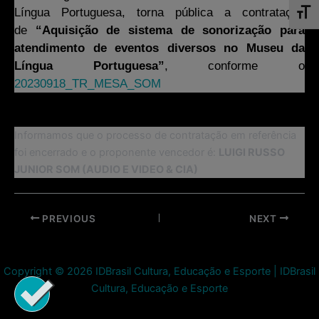
Língua Portuguesa, torna pública a contratação
Toggl
de
“Aquisição de sistema de sonorização para
atendimento de eventos diversos no Museu da
Língua Portuguesa”
, conforme o
20230918_TR_MESA_SOM
Informamos que o processo de contratação em referência
foi encerrado e o proponente vencedor é:
LUIGI RUSSO
JUNIOR SOM (AUDIO E VIDEO & CIA)
Post
PREVIOUS
NEXT
navigation
Copyright © 2026 IDBrasil Cultura, Educação e Esporte | IDBrasil
Cultura, Educação e Esporte