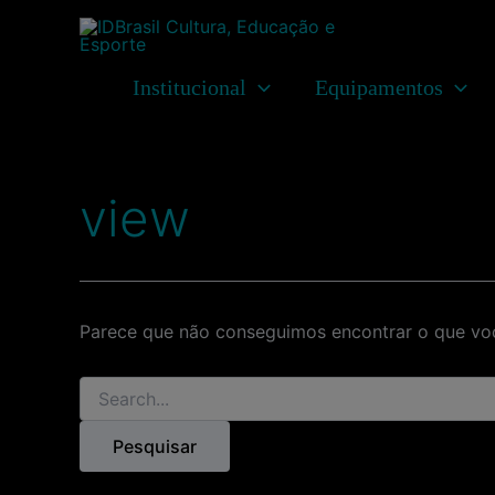
Ir
para
o
Institucional
Equipamentos
conteúdo
view
Parece que não conseguimos encontrar o que voc
Pesquisar
por: