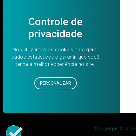
As pessoas interessadas na vaga deverão preenche
perguntas. Após avaliação das respostas e anális
Aprovado no Processo Seletivo
:
O IDBrasil Cultura, Educação e Esporte, Organi
seleção para contratação à vaga de Supervisor(a
Oliveira.
Post
PREVIOUS
navigation
Copyright © 2026 