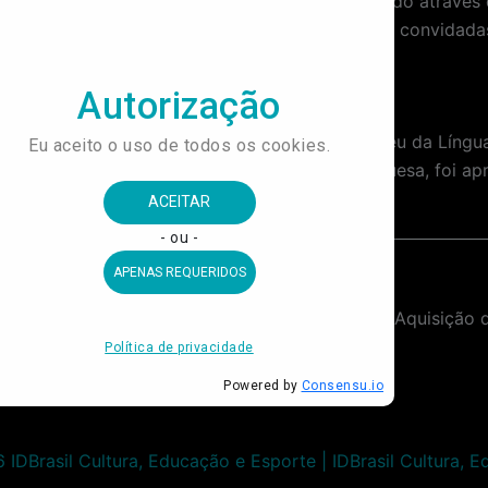
r o formulário de avaliação no período indicado através do
e dos currículos, as pessoas selecionadas serão convidadas 
zação Social gestora do Museu do Futebol e Museu da Líng
) do Educativo para o Museu da Língua Portuguesa, foi ap
PRORROGAÇÃO DO PRAZO PARA A Contratação de Serviço Especializado de Coordenação Técnica de Projetos para Exposições.
IDBrasil Cultura, Educação e Esporte | IDBrasil Cultura, 