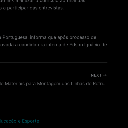
 link e anexar o currículo ao final das
a participar das entrevistas.
ua Portuguesa, informa que após processo de
rovada a candidatura interna de Edson Ignácio de
NEXT
Aquisição de Materiais para Montagem das Linhas de Refrigeração do Museu do Futebol.
Educação e Esporte