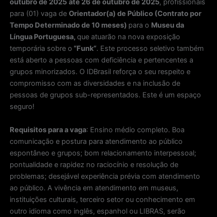
outubro de 2025
até 26 de outubro de 2025
, profissionais
para (01) vaga de
Orientador(a) de Público (Contrato por
Tempo Determinado de 10 meses)
para o
Museu da
Língua Portuguesa,
q
ue atuarão na nova exposição
temporária sobre o
“Funk
“
.
Este processo seletivo também
está aberto a pessoas com deficiência e pertencentes a
grupos minorizados. O IDBrasil reforça o seu respeito e
compromisso com as diversidades e na inclusão de
pessoas de grupos sub-representados. Este é um espaço
seguro!
Requisitos para a vaga
: Ensino médio completo. Boa
comunicação e postura para atendimento ao público
espontâneo e grupos; bom relacionamento interpessoal;
pontualidade e rapidez no raciocínio e resolução de
problemas; desejável experiência prévia com atendimento
ao público. A vivência em atendimento em museus,
instituições culturais, terceiro setor ou conhecimento em
outro idioma como inglês, espanhol ou LIBRAS, serão