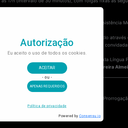
às 17h (intervalo de 30 minutos), com folgas fixas às segu
/ Vale Alimentação, Vale Transporte, Plano de Assistência 
r o formulário de avaliação no período indicado através do
e dos currículos, as pessoas selecionadas serão convidadas 
ção Social gestora do Museu do Futebol e Museu da Língua 
ntos e Silva, André Benazzi Piranda e André Pereira Alme
Contratação de Empresa Especializada em serviços de cenografia para executar o projeto expográfico/cenotécnico da Exposição temporária “Língua e Canção” (título provisório), a ser realizada no Museu da Língua Portuguesa