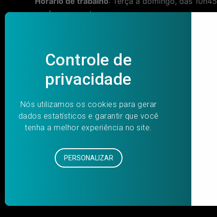
Horário de trabalho
: Terça a domingo, das 10h45 
conforme escala.
Salário
: R$ 2.858,25 /
Benefícios
: Vale Refeição
As pessoas interessadas na vaga deverão preenche
perguntas. Após avaliação das respostas e anális
IDBrasil Cultura, Educação e Esporte, Organiza
seleção, as pessoas aprovadas foram
Thainá Sa
Post
PREVIOUS
navigation