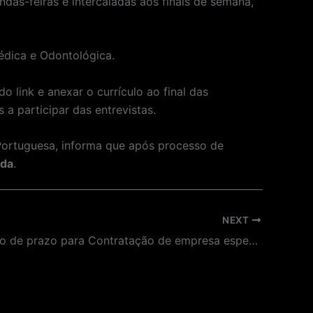
ndas-feiras e intercaladas aos finais de semana,
Médica e Odontológica.
 link e anexar o currículo ao final das
a participar das entrevistas.
Portuguesa, informa que após processo de
ida
.
NEXT
Prorrogação de prazo para Contratação de empresa especializada em execução de projetos artísticos-educativos para desenvolver a concepção, programação e execução da programação “Estação Férias”, do Museu da Língua Portuguesa