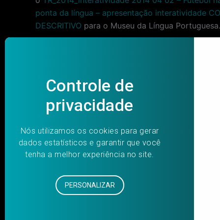
ponta da língua – apresentação interatividade C
DESCRITIVO
para o Museu da Língua Portuguesa
Os interessados deverão até o dia 14/04/2014, ba
formulário de cadastro, para o e-mail:
compras@m
direito de selecionar, entre os cadastrados, aqu
Post
PREVIOUS
navigation