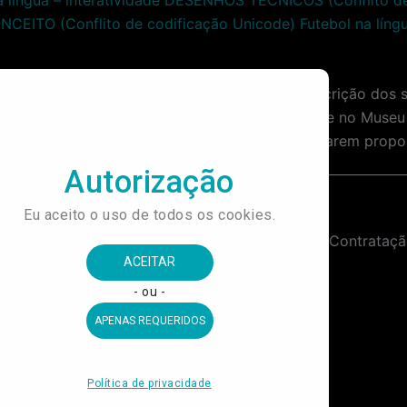
ONCEITO (Conflito de codificação Unicode)
Futebol na lí
.
ixar o referido Termo de Referência com a descrição dos s
useudalinguaportuguesa.org.br
ou diretamente no Museu 
eles a quem enviará Carta Convite para apresentarem propos
Empresa Especializada em Auditoria Contábil, Fiscal e de Procedimentos e Processos internos de Compras