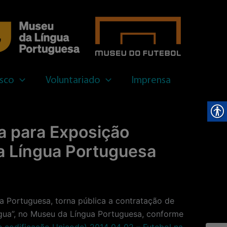
sar
sco
Voluntariado
Imprensa
a para Exposição
da Língua Portuguesa
Portuguesa, torna pública a contratação de
ngua”, no Museu da Língua Portuguesa, conforme
e codificação Unicode)
2014 04 02 – Futebol na