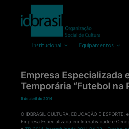
Ir
para
o
conteúdo
Institucional
Equipamentos
Empresa Especializada e
Temporária “Futebol na 
9 de abril de 2014
O IDBRASIL CULTURA, EDUCAÇÃO E ESPORTE, entid
Empresa Especializada em Interatividade e Ceno
o
TR_2014_interatividade
2014 04 02 – Futebol n