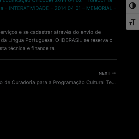
Toggl
ngua – INTERATIVIDADE – 2014 04 01 – MEMORIAL –
Toggl
erviços e se cadastrar através do envio de
da Língua Portuguesa. O IDBRASIL se reserva o
ta técnica e financeira.
NEXT
Contratação de Curadoria para a Programação Cultural Temporária do Lounge “100 Anos de Seleção Brasileira” – Auditório Armando Nogueira