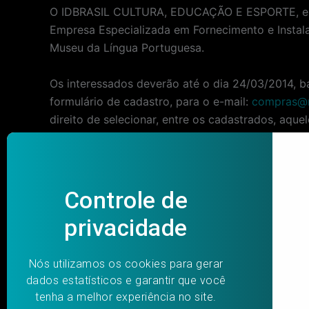
O IDBRASIL CULTURA, EDUCAÇÃO E ESPORTE, entid
Empresa Especializada em Fornecimento e Instal
Museu da Língua Portuguesa.
Os interessados deverão até o dia 24/03/2014, b
formulário de cadastro, para o e-mail:
compras@m
direito de selecionar, entre os cadastrados, aqu
Post
PREVIOUS
navigation