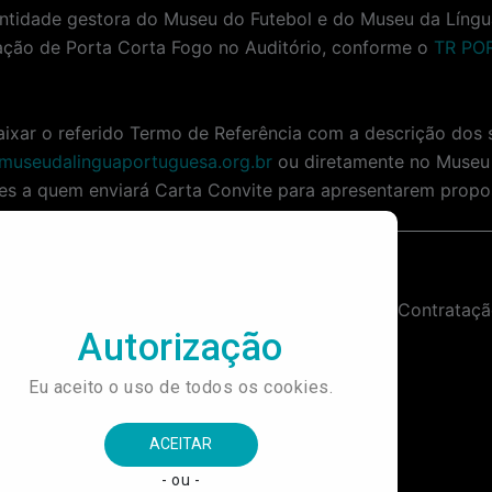
ade gestora do Museu do Futebol e do Museu da Língua 
ação de Porta Corta Fogo no Auditório, conforme o
TR PO
aixar o referido Termo de Referência com a descrição dos s
useudalinguaportuguesa.org.br
ou diretamente no Museu 
eles a quem enviará Carta Convite para apresentarem propos
Contratação dos Serviços de Locação de Dois Geradores de Energia Elétrica à Diesel