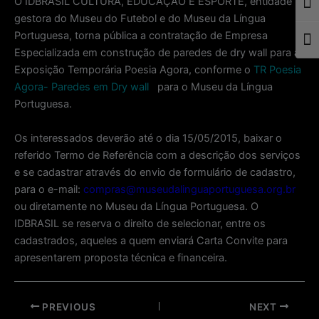
O IDBRASIL CULTURA, EDUCAÇÃO E ESPORTE, entidade
Togg
gestora do Museu do Futebol e do Museu da Língua
Portuguesa, torna pública a contratação de Empresa
Togg
Especializada em construção de paredes de dry wall para a
Exposição Temporária Poesia Agora, conforme o
TR Poesia
Agora- Paredes em Dry wall
para o Museu da Língua
Portuguesa.
Os interessados deverão até o dia 15/05/2015, baixar o
referido Termo de Referência com a descrição dos serviços
e se cadastrar através do envio de formulário de cadastro,
para o e-mail:
compras@museudalinguaportuguesa.org.br
ou diretamente no Museu da Língua Portuguesa. O
IDBRASIL se reserva o direito de selecionar, entre os
cadastrados, aqueles a quem enviará Carta Convite para
apresentarem proposta técnica e financeira.
Post
PREVIOUS
NEXT