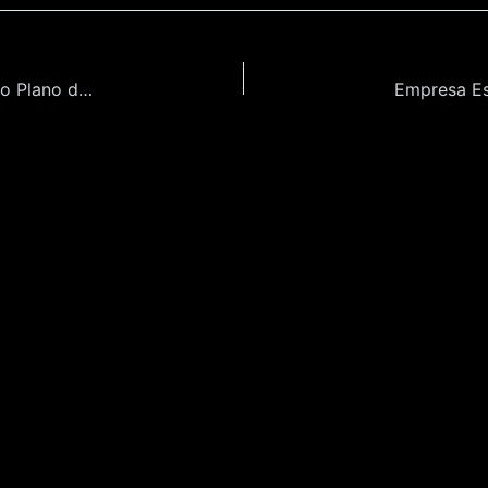
Empresa Especializada na Revisão/ Elaboração do Plano de Cargos e Salários e do Manual de Gestão de Recursos Humanos do IDBrasil