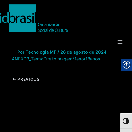
Ir
para
o
conteúdo
Main
Por
Tecnologia MF
/
28 de agosto de 2024
Men
ANEXO3_TermoDireitoImagemMenor18anos
Post
PREVIOUS
navigation
Toggl