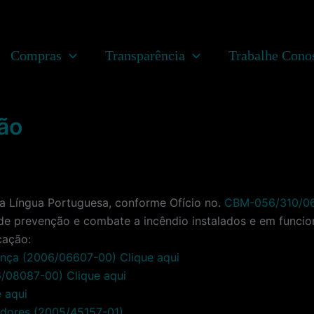
Compras
Transparência
Trabalhe Cono
ão
a Língua Portuguesa, conforme Ofício no.
CBM-056/310/0
de prevenção e combate a incêndio instalados e em funci
cação:
ança (2006/06607-00) Clique aqui
6/08087-00) Clique aqui
 aqui
adores (2005/45157-01).