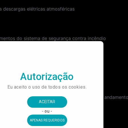
a descargas elétricas atmosféricas
mentos do sistema de segurança contra incêndio
de dezembro de 2015, a Prefeitura interrompeu o andament
5.329-9)
.