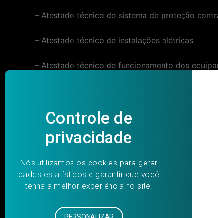
– Atestado técnico do sistema de proteção contr
– Atestado técnico de instalações elétricas
– Atestado técnico de funcionamento dos equipa
– Relatório de medição
– Laudo técnico de segurança
– Atestado de formação de brigada de incêndio
Devido ao incêndio que atingiu o prédio em 21 
Despacho de indeferimento de alvará (2015-0.20
www.museudalinguaportuguesa.org.br