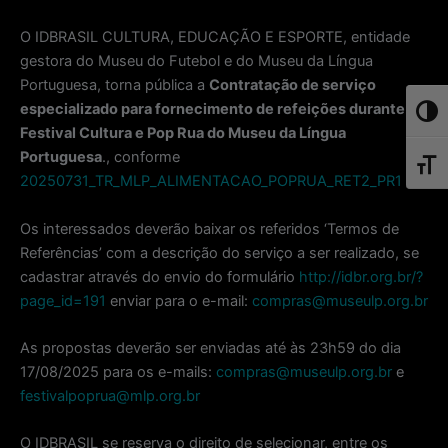
O IDBRASIL CULTURA, EDUCAÇÃO E ESPORTE, entidade
gestora do Museu do Futebol e do Museu da Língua
Portuguesa, torna pública a
Contratação de serviço
especializado para fornecimento de refeições durante o
Toggl
Festival Cultura e Pop Rua do Museu da Língua
Portuguesa
., conforme
Toggl
20250731_TR_MLP_ALIMENTACAO_POPRUA_RET2_PR1
Os interessados deverão baixar os referidos ‘Termos de
Referências’ com a descrição do serviço a ser realizado, se
cadastrar através do envio do formulário
http://idbr.org.br/?
page_id=191
enviar para o e-mail:
compras@museulp.org.br
As propostas deverão ser enviadas até às 23h59 do dia
17/08/2025 para os e-mails:
compras@museulp.org.br
e
festivalpoprua@mlp.org.br
O IDBRASIL se reserva o direito de selecionar, entre os