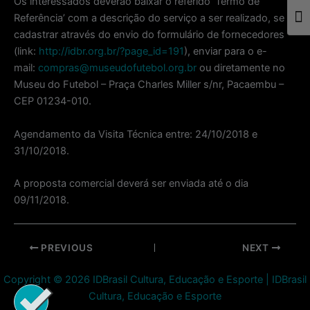
Os interessados deverão baixar o referido ‘Termo de
Referência’ com a descrição do serviço a ser realizado, se
Togg
cadastrar através do envio do formulário de fornecedores
(link:
http://idbr.org.br/?page_id=191
), enviar para o e-
mail:
compras@museudofutebol.org.br
ou diretamente no
Museu do Futebol – Praça Charles Miller s/nr, Pacaembu –
CEP 01234-010.
Agendamento da Visita Técnica entre: 24/10/2018 e
31/10/2018.
A proposta comercial deverá ser enviada até o dia
09/11/2018.
Post
PREVIOUS
NEXT
navigation
Copyright © 2026 IDBrasil Cultura, Educação e Esporte | IDBrasil
Cultura, Educação e Esporte