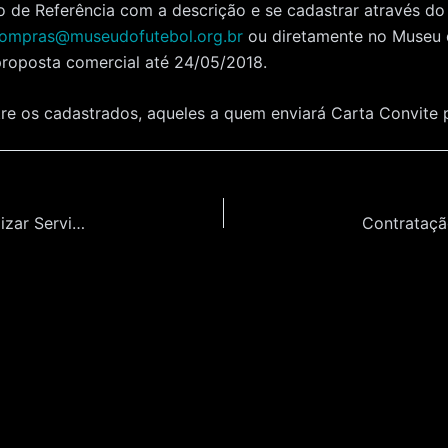
o de Referência com a descrição e se cadastrar através do
ompras@museudofutebol.org.br
ou diretamente no Museu 
proposta comercial até 24/05/2018.
ntre os cadastrados, aqueles a quem enviará Carta Convite 
Contratação de Empresa Especializada para Realizar Serviço de Conteúdo de Mídias Digitais para a Exposição Temporária “A Primeira Estrela” do Museu do Futebol.