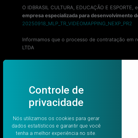
O IDBRASIL CULTURA, EDUCAÇÃO E ESPORTE, enti
empresa especializada para desenvolvimento de
20250918_MLP_TR_VIDEOMAPPING_NEXP_PR2
Informamos que o processo de contratação em 
LTDA
Post
PREVIOUS
navigation