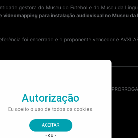
dade gestora do Museu do Futebol e do Museu da Língua
 videomapping para instalação audiovisual no Museu da
referência foi encerrado e o proponente vencedor é AV
Contratação de Empresa Especializada para Diagramação e Desenvolvimento de Projeto Gráfico para uma Publicação do Centro de Referência do Futebol Brasileiro.