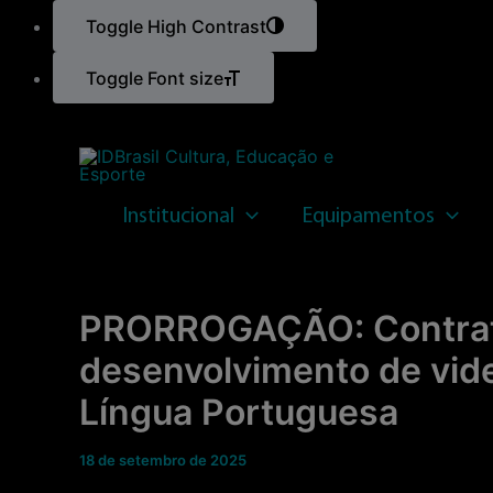
Toggle High Contrast
Toggle Font size
Ir
para
o
Institucional
Equipamentos
conteúdo
PRORROGAÇÃO: Contrata
desenvolvimento de vid
Língua Portuguesa
18 de setembro de 2025