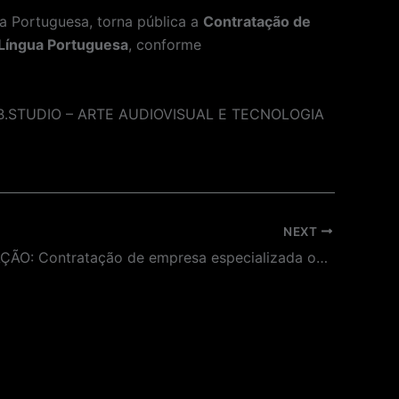
 Portuguesa, torna pública a
Contratação de
 Língua Portuguesa
, conforme
XLAB.STUDIO – ARTE AUDIOVISUAL E TECNOLOGIA
NEXT
PRORROGAÇÃO: Contratação de empresa especializada ou profissional PJ responsável pela impressão “Fine Art” para a Exposição “Funk: Um grito de ousadia e liberdade” no Museu da Língua Portuguesa