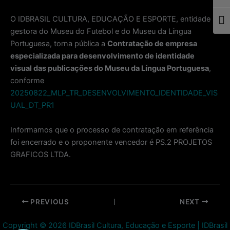
O IDBRASIL CULTURA, EDUCAÇÃO E ESPORTE, entidade
Togg
gestora do Museu do Futebol e do Museu da Língua
Portuguesa, torna pública a
Contratação de empresa
especializada
para
d
esenvolvimento de
i
dentidade
visual
d
as publicações do
Museu da Língua Portuguesa
,
conforme
20250822_MLP_TR_DESENVOLVIMENTO_IDENTIDADE_VIS
UAL_DT_PR1
Informamos que o processo de contratação em referência
foi encerrado e o proponente vencedor é PS.2 PROJETOS
GRAFICOS LTDA.
Post
PREVIOUS
NEXT
navigation
Copyright © 2026 IDBrasil Cultura, Educação e Esporte | IDBrasil