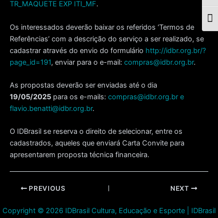
TR_MAQUETE EXP ITI_MF
.
Togg
Os interessados deverão baixar os referidos ‘Termos de
Referências’ com a descrição do serviço a ser realizado, se
cadastrar através do envio do formulário
http://idbr.org.br/?
page_id=191
, enviar para o e-mail:
compras@idbr.org.br
.
As propostas deverão ser enviadas até o dia
19/05/2025
para os e-mails:
compras@idbr.org.br
e
flavio.benatti@idbr.org.br
.
O IDBrasil se reserva o direito de selecionar, entre os
cadastrados, aqueles que enviará Carta Convite para
apresentarem proposta técnica financeira.
Post
PREVIOUS
NEXT
navigation
Copyright © 2026 IDBrasil Cultura, Educação e Esporte | IDBrasil