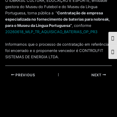
O IDBRASIL CULTURA, EDUCAÇÃO E ESPORTE, entidade
gestora do Museu do Futebol e do Museu da Língua
Portuguesa, torna pública a “
Contratação de empresa
especializada no fornecimento de baterias para nobreak,
para o Museu da Língua Portuguesa”
, conforme
20260618_MLP_TR_AQUISICAO_BATERIAS_OP_PR3
Togg
Informamos que o processo de contratação em referência
foi encerrado e o proponente vencedor é CONTROLFIT
Togg
SISTEMAS DE ENERGIA LTDA.
Post
PREVIOUS
NEXT
navigation