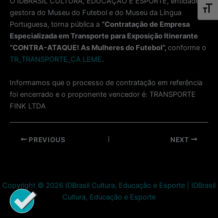
O IDBRASIL CULTURA, EDUCAÇÃO E ESPORTE, entidade
Toggl
gestora do Museu do Futebol e do Museu da Língua
Portuguesa, torna pública a
“Contratação de Empresa
Especializada em Transporte para Exposição Itinerante
“CONTRA-ATAQUE! As Mulheres do Futebol”,
conforme o
TR_TRANSPORTE_CA LEME
.
Informamos que o processo de contratação em referência
foi encerrado e o proponente vencedor é: TRANSPORTE
FINK LTDA
Post
PREVIOUS
NEXT
navigation
Copyright © 2026 IDBrasil Cultura, Educação e Esporte | IDBrasil
Cultura, Educação e Esporte