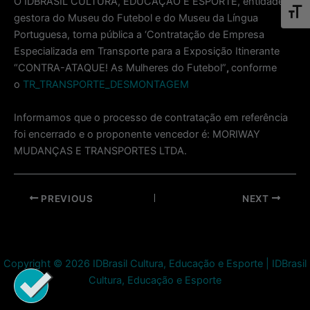
O IDBRASIL CULTURA, EDUCAÇÃO E ESPORTE, entidade
Toggl
gestora do Museu do Futebol e do Museu da Língua
Portuguesa, torna pública a ‘Contratação de Empresa
Especializada em Transporte para a Exposição Itinerante
“CONTRA-ATAQUE! As Mulheres do Futebol”
,
conforme
o
TR_TRANSPORTE_DESMONTAGEM
Informamos que o processo de contratação em referência
foi encerrado e o proponente vencedor é: MORIWAY
MUDANÇAS E TRANSPORTES LTDA.
Post
PREVIOUS
NEXT
navigation
Copyright © 2026 IDBrasil Cultura, Educação e Esporte | IDBrasil
Cultura, Educação e Esporte