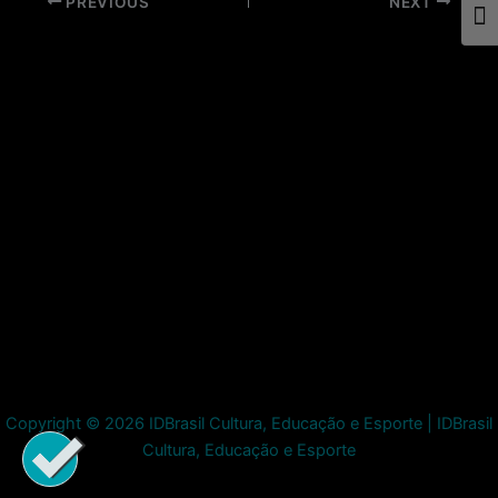
Post
PREVIOUS
NEXT
Togg
navigation
Copyright © 2026 IDBrasil Cultura, Educação e Esporte | IDBrasil
Cultura, Educação e Esporte