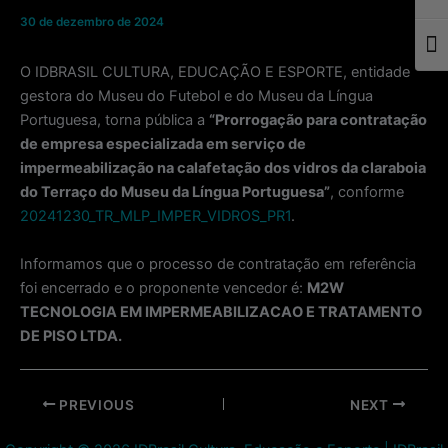
30 de dezembro de 2024
Togg
O IDBRASIL CULTURA, EDUCAÇÃO E ESPORTE, entidade
gestora do Museu do Futebol e do Museu da Língua
Portuguesa, torna pública a
“Prorrogação para contratação
de empresa especializada em serviço de
impermeabilização na calafetação dos vidros da claraboia
do Terraço do Museu da Língua Portuguesa”
, conforme
20241230_TR_MLP_IMPER_VIDROS_PR1
.
Informamos que o processo de contratação em referência
foi encerrado e o proponente vencedor é:
M2W
TECNOLOGIA EM IMPERMEABILIZACAO E TRATAMENTO
DE PISO LTDA.
Post
PREVIOUS
NEXT
navigation