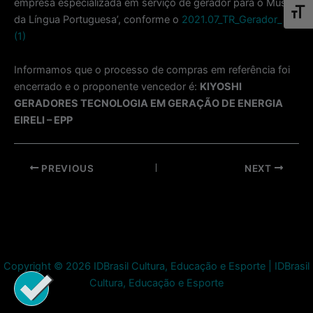
empresa especializada em serviço de gerador para o Museu
Toggl
da Língua Portuguesa’, conforme o
2021.07_TR_Gerador_mp
(1)
Informamos que o processo de compras em referência foi
encerrado e o proponente vencedor é:
KIYOSHI
GERADORES TECNOLOGIA EM GERAÇÃO DE ENERGIA
EIRELI – EPP
Post
PREVIOUS
NEXT
navigation
Copyright © 2026 IDBrasil Cultura, Educação e Esporte | IDBrasil
Cultura, Educação e Esporte