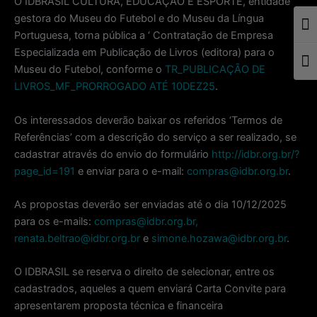
O IDBRASIL CULTURA, EDUCAÇÃO E ESPORTE, entidade
gestora do Museu do Futebol e do Museu da Língua
Togg
Portuguesa, torna pública a ‘ Contratação de Empresa
Especializada em Publicação de Livros (editora) para o
Togg
Museu do Futebol, conforme o
TR_PUBLICAÇÃO DE
LIVROS_MF_PRORROGADO ATÉ 10DEZ25
.
Os interessados deverão baixar os referidos ‘Termos de
Referências’ com a descrição do serviço a ser realizado, se
cadastrar através do envio do formulário
http://idbr.org.br/?
page_id=191
e enviar para o e-mail:
compras@idbr.org.br
.
As propostas deverão ser enviadas até o dia 10/12/2025
para os e-mails:
compras@idbr.org.br,
renata.beltrao@idbr.org.br
e
simone.hozawa@idbr.org.br
.
O IDBRASIL se reserva o direito de selecionar, entre os
cadastrados, aqueles a quem enviará Carta Convite para
apresentarem proposta técnica e financeira