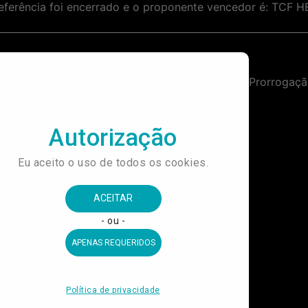
eferência foi encerrado e o proponente vencedor é: TCF
Contratação de Empresa Especializada em Prestação de Serviços de Auditoria Independente das Demonstrações Financeiras do IDBRASIL CULTURA, EDUCAÇÃO E ESPORTE.