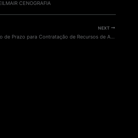
 HEILMAIR CENOGRAFIA
NEXT
Prorrogação de Prazo para Contratação de Recursos de Acessibilidade para o Curso EAD de Acessibilidade do Museu do Futebol.