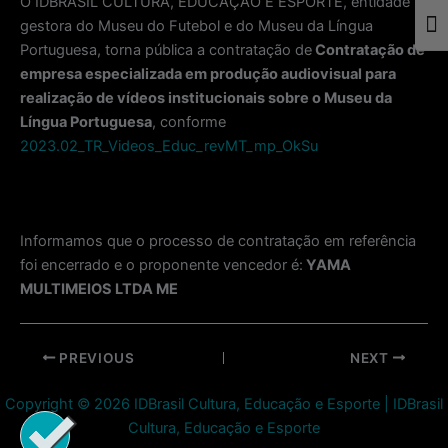
O IDBRASIL CULTURA, EDUCAÇÃO E ESPORTE, entidade
gestora do Museu do Futebol e do Museu da Língua
Togg
Portuguesa, torna pública a contratação de
Contratação de
empresa especializada em produção audiovisual para
realização de vídeos institucionais sobre o Museu da
Língua Portuguesa
, conforme
2023.02_TR_Videos_Educ_revMT_mp_OkSu
Informamos que o processo de contratação em referência
foi encerrado e o proponente vencedor é:
YAMA
MULTIMEIOS LTDA ME
Post
PREVIOUS
NEXT
navigation
Copyright © 2026 IDBrasil Cultura, Educação e Esporte | IDBrasil
Cultura, Educação e Esporte