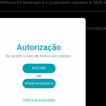
referência foi encerrado e o proponente vencedor é: N
Contratação de Empresa Especializada em Locação e Montagem de Equipamentos de Áudio e Imagens para a Exposição Temporária “22 Em Campo – Futebol e Modernismo”.