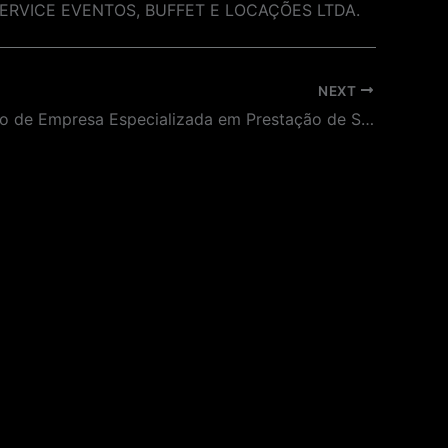
EW SERVICE EVENTOS, BUFFET E LOCAÇÕES LTDA.
NEXT
Contratação de Empresa Especializada em Prestação de Serviços de Transporte Executivo de Passageiros para o Projeto ‘Com a Bola Toda’ Atividades Esportivas no Museu do Futebol.