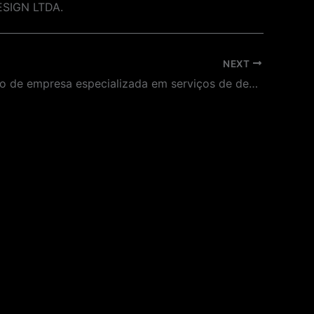
DESIGN LTDA.
NEXT
Contratação de empresa especializada em serviços de desenvolvimento de comunicação visual e designer para o evento do “Dia Internacional da Língua Portuguesa” (título provisório)