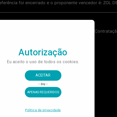
ferência foi encerrado e o proponente vencedor é: ZOL 
Prorrogação do Prazo de Contratação de Empresa Especializada em Prestação de Serviços de Pintura para o Museu do Futebol.