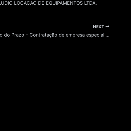
AXI AUDIO LOCACAO DE EQUIPAMENTOS LTDA.
NEXT
Prorrogação do Prazo – Contratação de empresa especializada em transporte executivo de passageiros para realizar o transporte dos participantes do projeto “Domingo no Museu”, a ser efetivado no ano de 2025 pelo Museu da Língua Portuguesa.