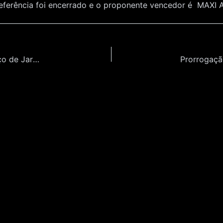
 referência foi encerrado e o proponente vencedor é M
Contratação de empresa especializada em Serviço de Jardinagem de manutenção de 4 jabuticabeiras para o Museu da Língua Portuguesa