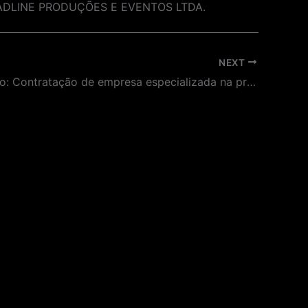
DLINE PRODUÇÕES E EVENTOS LTDA.
NEXT
Prorrogação: Contratação de empresa especializada na prestação de serviços gráficos para impressão de catálogos sobre a exposição temporária “Fala Falar Falares”, para o Museu da Língua Portuguesa.