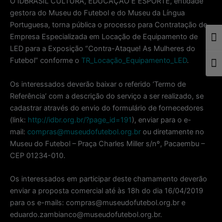
O IDBRASIL CULTURA, EDUCAÇÃO E ESPORTE, entidade
gestora do Museu do Futebol e do Museu da Língua
Portuguesa, torna pública o processo para Contratação de
Empresa Especializada em Locação de Equipamento de
Togg
LED para a Exposição “Contra-Ataque! As Mulheres do
Futebol” conforme o
TR_Locação_Equipamento_LED
.
Togg
Os interessados deverão baixar o referido ‘Termo de
Referência’ com a descrição do serviço a ser realizado, se
cadastrar através do envio do formulário de fornecedores
(link:
http://idbr.org.br/?page_id=191
), enviar para o e-
mail:
compras@museudofutebol.org.br
ou diretamente no
Museu do Futebol – Praça Charles Miller s/nº, Pacaembu –
CEP 01234-010.
Os interessados em participar deste chamamento deverão
enviar a proposta comercial até às 18h do dia 16/04/2019
para os e-mails: compras@museudofutebol.org.br e
eduardo.zambianco@museudofutebol.org.br.