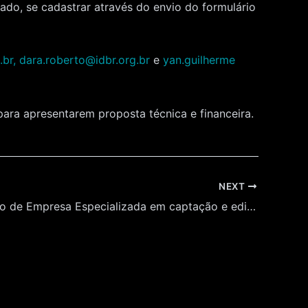
zado, se cadastrar através do envio do formulário
br,
dara.roberto@idbr.org.br
e
yan.guilherme
para apresentarem proposta técnica e financeira.
NEXT
Contratação de Empresa Especializada em captação e edição de imagem e vídeo para produção de materiais audiovisuais para a exposição temporária “FUNK – Um grito de ousadia e liberdade” no Museu da Língua Portuguesa.