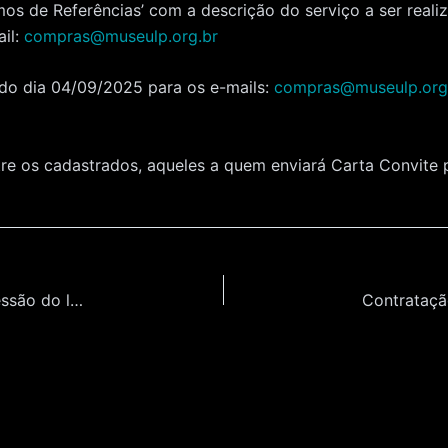
mos de Referências’ com a descrição do serviço a ser reali
ail:
compras@museulp.org.br
 do dia 04/09/2025 para os e-mails:
compras@museulp.org.
ntre os cadastrados, aqueles a quem enviará Carta Convite 
Contratação de Empresa Especializada em Impressão do livro Almanaque Educativo: Futebol na Sala de Aula, do Museu do Futebol.