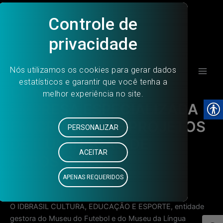
Ir
para
o
conteúdo
Main
CONTRATAÇÃO DE
Men
EMPRESA ESPECIALIZADA
EM CRIAÇÃO DE PROJETOS
DE ILUMINAÇÃO DE
EXPOSIÇÕES
3 de novembro de 2017
O IDBRASIL CULTURA, EDUCAÇÃO E ESPORTE, entidade
gestora do Museu do Futebol e do Museu da Língua