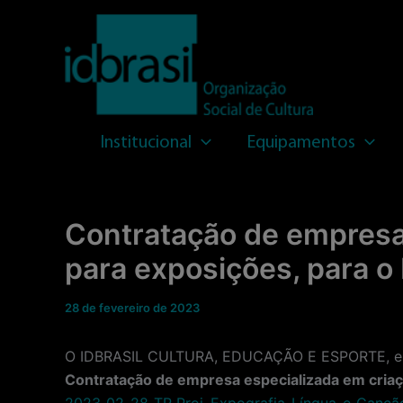
Ir
para
o
conteúdo
Institucional
Equipamentos
Contratação de empresa 
para exposições, para o
28 de fevereiro de 2023
O IDBRASIL CULTURA, EDUCAÇÃO E ESPORTE, entid
Contratação de empresa especializada em criaç
2023_02_28_TR Proj_Expografia_Língua_e_Canç