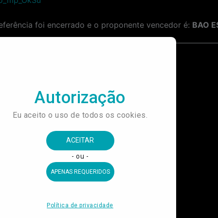
ferência foi encerrado e o proponente vencedor é:
BAO E
PRORROGAÇÃO DO PRAZO PARA A Contratação de Empresa para Instalação de Luminária de LED RGBW e Luminárias de LED 3000K na Fachada do Museu do Futebol.