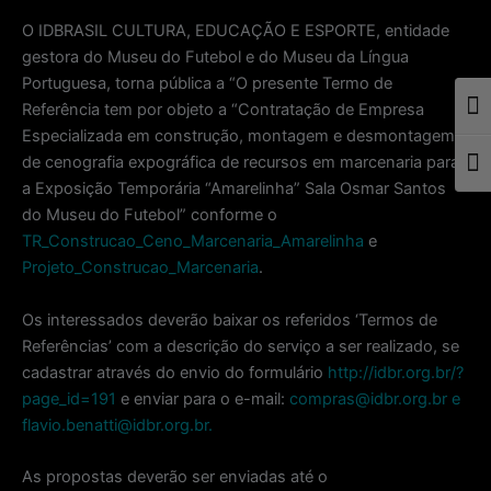
O IDBRASIL CULTURA, EDUCAÇÃO E ESPORTE, entidade
gestora do Museu do Futebol e do Museu da Língua
Portuguesa, torna pública a “O presente Termo de
Referência tem por objeto a “Contratação de Empresa
Togg
Especializada em construção, montagem e desmontagem
de cenografia expográfica de recursos em marcenaria para
Togg
a Exposição Temporária “Amarelinha” Sala Osmar Santos
do Museu do Futebol” conforme o
TR_Construcao_Ceno_Marcenaria_Amarelinha
e
Projeto_Construcao_Marcenaria
.
Os interessados deverão baixar os referidos ‘Termos de
Referências’ com a descrição do serviço a ser realizado, se
cadastrar através do envio do formulário
http://idbr.org.br/?
page_id=191
e enviar para o e-mail:
compras@idbr.org.br e
flavio.benatti@idbr.org.br.
As propostas deverão ser enviadas até o