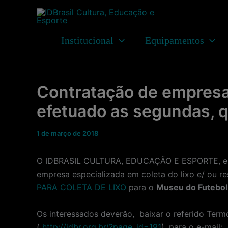
Ir
para
o
Institucional
Equipamentos
conteúdo
Contratação de empresa e
efetuado as segundas, qu
1 de março de 2018
O IDBRASIL CULTURA, EDUCAÇÃO E ESPORTE, entid
empresa especializada em coleta do lixo e/ ou r
PARA COLETA DE LIXO
para o
Museu do Futebol
Os interessados deverão, baixar o referido Term
(
http://idbr.org.br/?page_id=191
), para o e-mail: