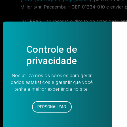
Miller s/nr, Pacaembu – CEP 01234-010 e enviar 
O IDBRASIL se reserva o direito de selecionar, e
Post
PREVIOUS
navigation