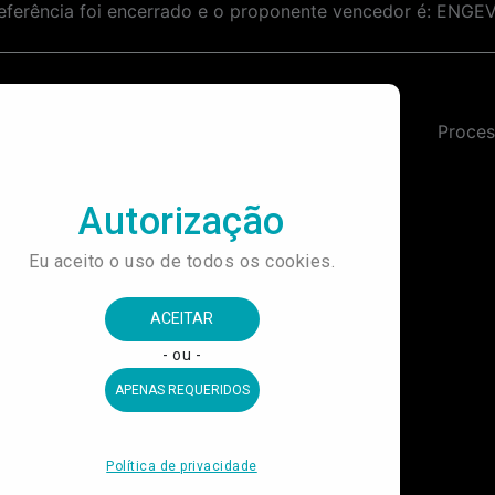
referência foi encerrado e o proponente vencedor é: E
Contratação de Empresa Especializada em Prestação de Serviços de Avaliação de Desempenho e Plano de Desenvolvimento Individual (Feedback e PDI) para o IDBrasil Cultura, Educação e Esporte – Museu do Futebol e Museu da Língua Portuguesa.
Proces