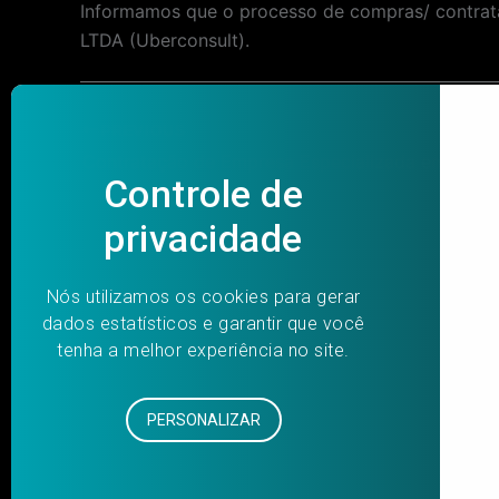
Informamos que o processo de compras/ contrata
LTDA (Uberconsult).
Post
PREVIOUS
navigation