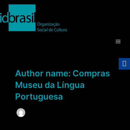
Ir
para
o
conteúdo
Main
Men
Author name: Compras
Museu da Língua
Portuguesa