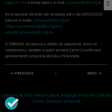
page_id=191
e enviar para o e-mail:
compras@idbr.org.br
.
Togg
As propostas deverão ser enviadas até o dia 20/02/2026
para os e-mails:
compras@idbr.org.br
felipe.macchiaverni@idbr.org.br e
eduardo.gomes@idbr.org.br
.
O IDBRASIL se reserva o direito de selecionar, entre os
cadastrados, aqueles a quem enviará Carta Convite para
apresentarem proposta técnica e financeira.
Post
PREVIOUS
NEXT
navigation
Copyright © 2026 IDBrasil Cultura, Educação e Esporte | IDBrasil
Cultura, Educação e Esporte